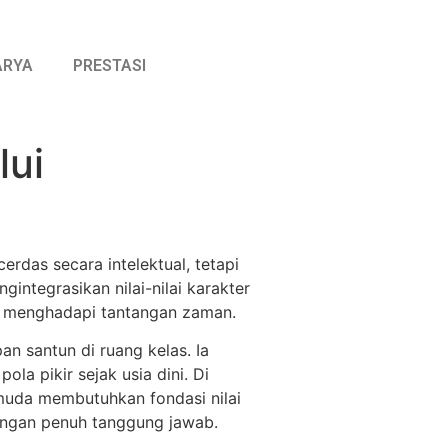
ARYA
PRESTASI
ui
rdas secara intelektual, tetapi
gintegrasikan nilai-nilai karakter
ap menghadapi tantangan zaman.
n santun di ruang kelas. Ia
a pikir sejak usia dini. Di
 muda membutuhkan fondasi nilai
engan penuh tanggung jawab.