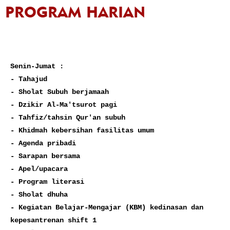
PROGRAM HARIAN
Senin-Jumat : 

- Tahajud

- Sholat Subuh berjamaah

- Dzikir Al-Ma'tsurot pagi

- Tahfiz/tahsin Qur'an subuh 

- Khidmah kebersihan fasilitas umum

- Agenda pribadi

- Sarapan bersama

- Apel/upacara

- Program literasi

- Sholat dhuha

- Kegiatan Belajar-Mengajar (KBM) kedinasan dan 
kepesantrenan shift 1
