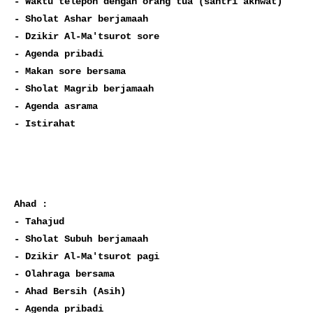
- Waktu telepon dengan orang tua (santri akhwat)

- Sholat Ashar berjamaah

- Dzikir Al-Ma'tsurot sore

- Agenda pribadi

- Makan sore bersama

- Sholat Magrib berjamaah

- Agenda asrama

- Istirahat
Ahad :

- Tahajud

- Sholat Subuh berjamaah

- Dzikir Al-Ma'tsurot pagi

- Olahraga bersama

- Ahad Bersih (Asih)

- Agenda pribadi
