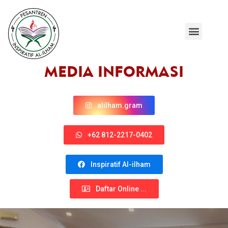
TENTANG KAMI
PROGRAM UNGGULAN
MEDIA INFORMASI
alilham.gram
+62 812-2217-0402
Inspiratif Al-ilham
Daftar Online ...