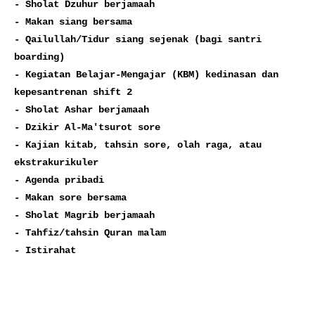
- Sholat Dzuhur berjamaah

- Makan siang bersama

- Qailullah/Tidur siang sejenak (bagi santri 
boarding)

- Kegiatan Belajar-Mengajar (KBM) kedinasan dan 
kepesantrenan shift 2

- Sholat Ashar berjamaah

- Dzikir Al-Ma'tsurot sore

- Kajian kitab, tahsin sore, olah raga, atau 
ekstrakurikuler

- Agenda pribadi

- Makan sore bersama

- Sholat Magrib berjamaah

- Tahfiz/tahsin Quran malam

- Istirahat