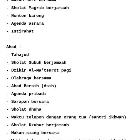
- Makan sore bersama

- Sholat Magrib berjamaah

- Nonton bareng

- Agenda asrama

- Istirahat

Ahad :

- Tahajud

- Sholat Subuh berjamaah

- Dzikir Al-Ma'tsurot pagi

- Olahraga bersama

- Ahad Bersih (Asih)

- Agenda pribadi

- Sarapan bersama

- Sholat dhuha

- Waktu telepon dengan orang tua (santri ikhwan)

- Sholat Dzuhur berjamaah

- Makan siang bersama
